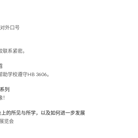
与对外口号
校联系紧密。
绍
学校遵守HB 3606。
日系列
像！
 展会上的所见与所学，以及如何进一步发展
品展览会