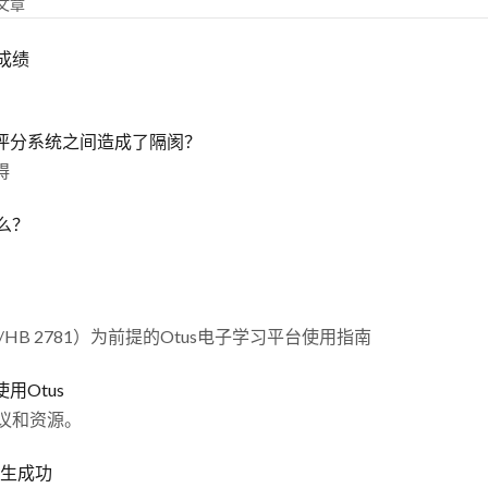
篇文章
成绩
评分系统之间造成了隔阂？
碍
么？
。
/HB 2781）为前提的Otus电子学习平台使用指南
用Otus
建议和资源。
学生成功