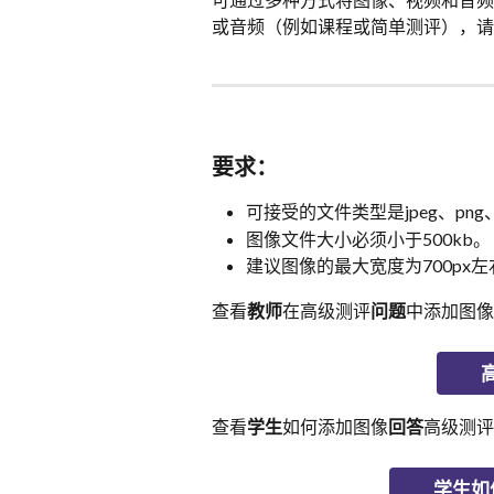
或音频（例如课程或简单测评），请
要求：
可接受的文件类型是jpeg、png、g
图像文件大小必须小于500kb。
建议图像的最大宽度为700p
查看
教师
在高级测评
问题
中添加图像
查看
学生
如何添加图像
回答
高级测评
学生如