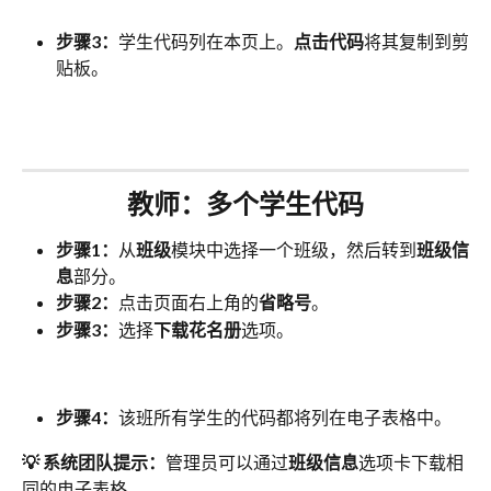
步骤3：
学生代码列在本页上。
点击代码
将其复制到剪
贴板。
教师：多个学生代码
步骤1：
从
班级
模块中选择一个班级，然后转到
班级信
息
部分。
步骤2：
点击页面右上角的
省略号
。
步骤3：
选择
下载花名册
选项。
步骤4：
该班所有学生的代码都将列在电子表格中。
💡 系统团队提示：
管理员可以通过
班级信息
选项卡下载相
同的电子表格。