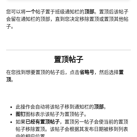
您可以将
一个
帖子置于班级通知栏的
顶部
。置顶后该帖子
会留在通知栏的顶部，直到您决定移除置顶或置顶其他帖
子。
置顶帖子
在您找到想要置顶的帖子后，点击
省略号
，然后选择
置
顶
。
此操作会自动将该帖子移到通知栏的
顶部
。
图钉
图标表示该帖子为置顶帖子。
如果
已经有置顶帖子
，置顶另一帖子会使当前的置顶
帖子移除置顶。该帖子会根据其发布日期被移到列表
中的相应位置。